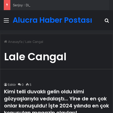
Serjoy : Dijital Medya Ajansı, Google Reklam Ajansı, SEO Ajansı ve Web Tasarım Ajansı
Alucra Haber Postası
Menü
A
Anasayfa
/
Lale Cangal
Lale Cangal
Editör
0
5
Kimi telli duvaklı gelin oldu kimi
gözyaşlarıyla vedalaştı… Yine de en çok
onlar konuşuldu! İşte 2024 yılında en çok
konuşulan magazin olayları!