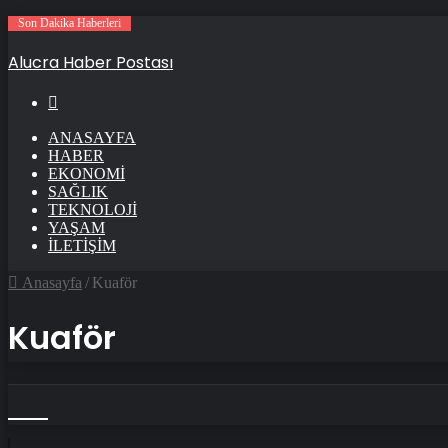
Son Dakika Haberleri
Alucra Haber Postası
Arama
ANASAYFA
HABER
EKONOMI
SAĞLIK
TEKNOLOJI
YAŞAM
İLETIŞIM
Anasayfa
/
Kuaför
Kuaför