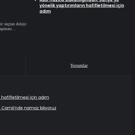
yönelik yaptırımların hafifletilmesi için
adım
ir suçtan dolayı
 taşıması…
Yorumlar
 hafifletilmesi için adım
i Camii’nde namaz kılıyoruz