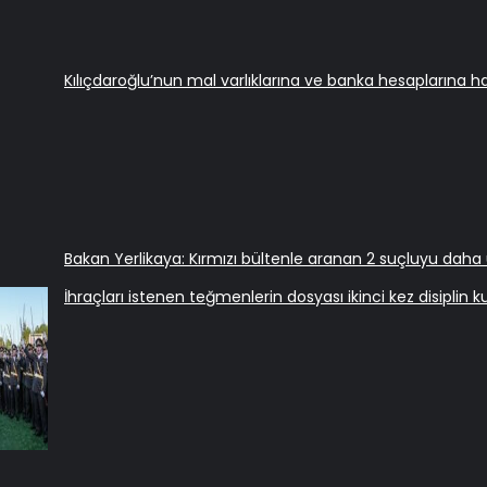
Kılıçdaroğlu’nun mal varlıklarına ve banka hesaplarına h
Bakan Yerlikaya: Kırmızı bültenle aranan 2 suçluyu daha 
İhraçları istenen teğmenlerin dosyası ikinci kez disiplin 