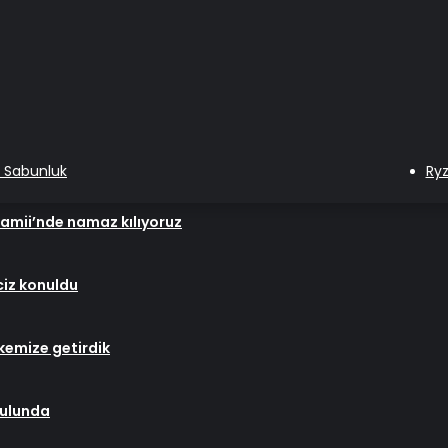
ı Sabunluk
Ry
Camii’nde namaz kılıyoruz
ciz konuldu
lkemize getirdik
urulunda