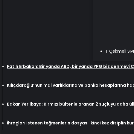
T Çekmeli Sıv
Fatih Erbakan: Bir yanda ABD, bir yanda YPG biz de Emevi 
Kılıçdaroğlu’nun mal varlıklarına ve banka hesaplarına ha
Bakan Yerlikaya: Kırmızı bültenle aranan 2 suçluyu daha ü
İhraçları istenen teğmenlerin dosyası ikinci kez disiplin k