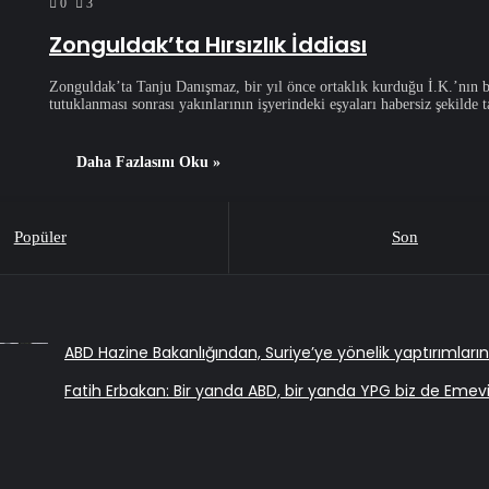
0
3
Zonguldak’ta Hırsızlık İddiası
Zonguldak’ta Tanju Danışmaz, bir yıl önce ortaklık kurduğu İ.K.’nın b
tutuklanması sonrası yakınlarının işyerindeki eşyaları habersiz şekilde
Daha Fazlasını Oku »
Popüler
Son
ABD Hazine Bakanlığından, Suriye’ye yönelik yaptırımların
Fatih Erbakan: Bir yanda ABD, bir yanda YPG biz de Emev