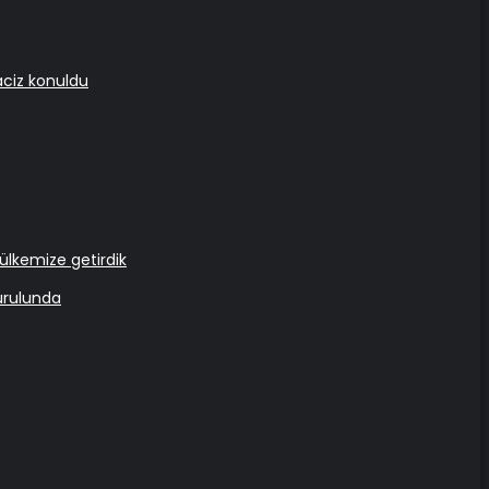
aciz konuldu
ülkemize getirdik
kurulunda