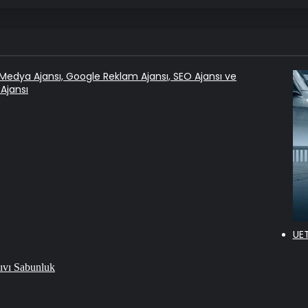
al Medya Ajansı, Google Reklam Ajansı, SEO Ajansı ve
Ajansı
UET