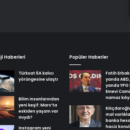
ji Haberleri
Popüler Haberler
Türksat 6A kalıcı
Fatih Erbak
yörüngesine ulaştı
yanda ABD,
yanda YPG 
Emevi Cami
namaz kılı
Bilim insanlarından
yeni keşif: Mars’ta
Kılıçdaroğl
eskiden yaşam var
mal varlıkl
mıydı?
banka hesa
haciz konu
Instagram yeni