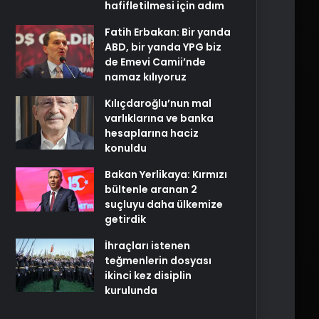
hafifletilmesi için adım
Fatih Erbakan: Bir yanda
ABD, bir yanda YPG biz
de Emevi Camii’nde
namaz kılıyoruz
Kılıçdaroğlu’nun mal
varlıklarına ve banka
hesaplarına haciz
konuldu
Bakan Yerlikaya: Kırmızı
bültenle aranan 2
suçluyu daha ülkemize
getirdik
İhraçları istenen
teğmenlerin dosyası
ikinci kez disiplin
kurulunda