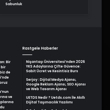
Sabunluk
Rastgele Haberler
Nişantaşı Üniversitesi’nden 2026
an: Bir
YKS Adaylarına Çifte Güvence:
 bir
Sabit Ücret ve Kesintisiz Burs
biz de
i’nde
Serjoy : Dijital Medya Ajansı,
yoruz
Google Reklam Ajansı, SEO Ajansı
ve Web Tasarım Ajansı
u’nun
arına ve
UETDS Nedir ? Uetds.com İle Akıllı
plarına
Dijital Taşımacılık Yazılımı
ldu