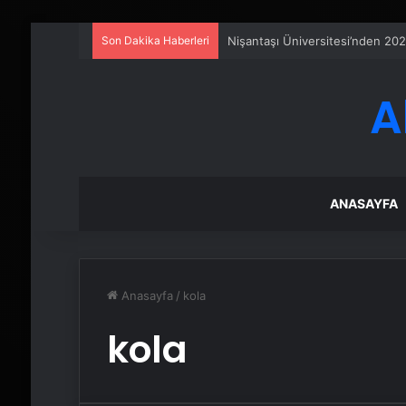
Son Dakika Haberleri
Nişantaşı Üniversitesi’nden 202
A
ANASAYFA
Anasayfa
/
kola
kola