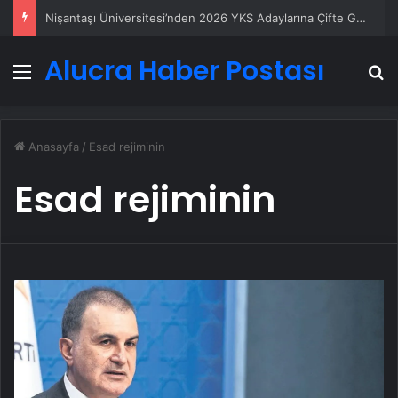
Nişantaşı Üniversitesi’nden 2026 YKS Adaylarına Çifte Güvence: Sabit Ücret ve Kesintisiz Burs
Alucra Haber Postası
Menü
A
Anasayfa
/
Esad rejiminin
Esad rejiminin