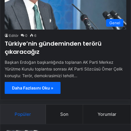
Genel
Editör
0
6
Türkiye’nin gündeminden terörü
çıkaracağız
Başkan Erdoğan başkanlığında toplanan AK Parti Merkez
Yürütme Kurulu toplantısı sonrası AK Parti Sözcüsü Ömer Çelik
konuştu: Terör, demokrasimizi tehdit…
Daha Fazlasını Oku »
Popüler
Son
Yorumlar