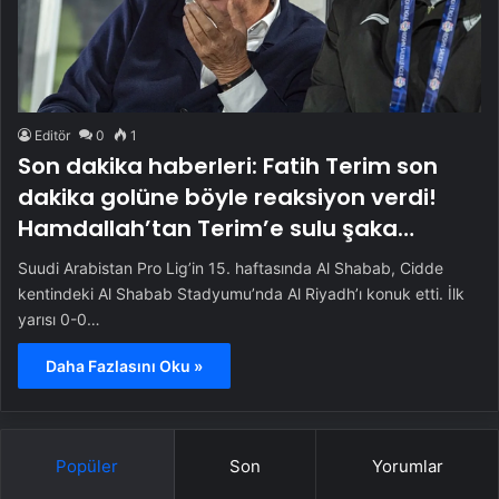
Editör
0
1
Son dakika haberleri: Fatih Terim son
dakika golüne böyle reaksiyon verdi!
Hamdallah’tan Terim’e sulu şaka…
Suudi Arabistan Pro Lig’in 15. haftasında Al Shabab, Cidde
kentindeki Al Shabab Stadyumu’nda Al Riyadh’ı konuk etti. İlk
yarısı 0-0…
Daha Fazlasını Oku »
Popüler
Son
Yorumlar