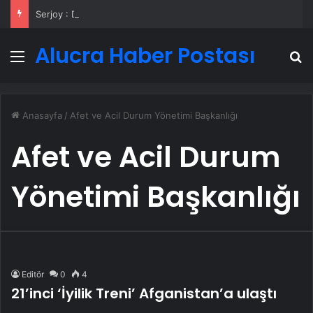
Serjoy : Dijital Medya Ajansı, Google Reklam Ajansı, SEO Ajansı ve Web Tasarım Ajansı
Alucra Haber Postası
Menü
A
Anasayfa
/
Afet ve Acil Durum Yönetimi Başkanlığı
Afet ve Acil Durum
Yönetimi Başkanlığı
Editör
0
4
21’inci ‘İyilik Treni’ Afganistan’a ulaştı