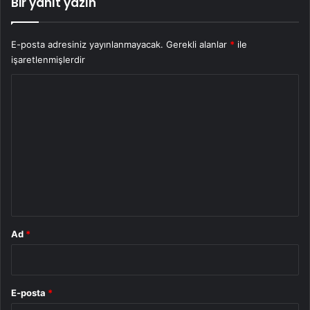
Bir yanıt yazın
E-posta adresiniz yayınlanmayacak.
Gerekli alanlar
*
ile
işaretlenmişlerdir
Y
o
r
u
m
*
Ad
*
E-posta
*