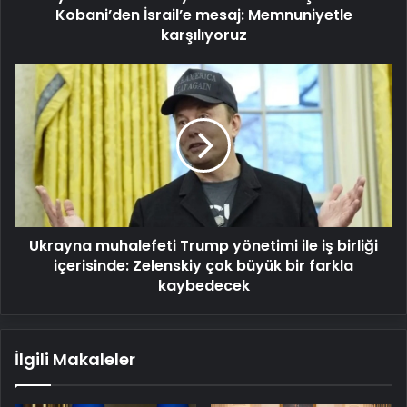
Kobani’den İsrail’e mesaj: Memnuniyetle
karşılıyoruz
Ukrayna
muhalefeti
Trump
yönetimi
ile
iş
birliği
içerisinde:
Zelenskiy
Ukrayna muhalefeti Trump yönetimi ile iş birliği
çok
büyük
içerisinde: Zelenskiy çok büyük bir farkla
bir
kaybedecek
farkla
kaybedecek
İlgili Makaleler