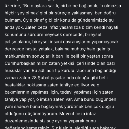
üzerine, “Bu olaylara şartlı, birbirine bağlantılı, ‘o olmazsa
hiçbir şey olmaz’ gibi bir süreçle yaklaşmayı ben doğru
bulmam. Öyle bir af gibi bir konu da gündemimizde şu
anda yok. Zaten ceza infaz yasamızda bizim kendi hayati
konumunu sürdüremeyecek derecede, bireysel
çalışmalarını, bireysel insani davranışlarını yapamayacak
derecede hasta, yatalak, bakıma muhtaç hale gelmiş
mahkumların sonuçları itibarı ile belli bir yaştan sonra
Cumhurbaşkanımızın zaten yetkisi içerisinde olan bazı
hususlar var. Bu adli adli tıp kurulu raporuna bağlandığı
zaman zaten 28 Şubat paşalarında olduğu gibi belli
hastalıklar noktasına zaten tahliye ediliyor ve o
bakımlarının yapılması için, tedavi yapılması için zaten
tahliye yapıyor, o imkan zaten var. Ama bunu bugünden
yani sadece buna bağlayarak yürütmek ben çok doğru
olduğunu düşünmüyorum. Mevcut ceza infaz
düzenlemesinde siz suç ayrımı yaparak bunu
değerlendiremezsiniz. Siz kişinin işlediği suça bakarak