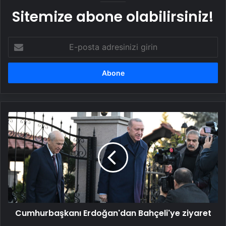
Sitemize abone olabilirsiniz!
E-
posta
adresinizi
girin
Cumhurbaşkanı
Erdoğan'dan
Bahçeli'ye
ziyaret
Cumhurbaşkanı Erdoğan'dan Bahçeli'ye ziyaret