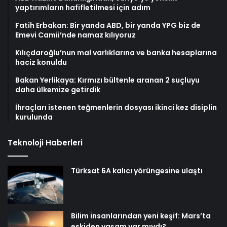
yaptırımların hafifletilmesi için adım
Fatih Erbakan: Bir yanda ABD, bir yanda YPG biz de
Emevi Camii’nde namaz kılıyoruz
Kılıçdaroğlu’nun mal varlıklarına ve banka hesaplarına
haciz konuldu
Bakan Yerlikaya: Kırmızı bültenle aranan 2 suçluyu
daha ülkemize getirdik
İhraçları istenen teğmenlerin dosyası ikinci kez disiplin
kurulunda
Teknoloji Haberleri
Türksat 6A kalıcı yörüngesine ulaştı
Bilim insanlarından yeni keşif: Mars’ta
eskiden yaşam var mıydı?