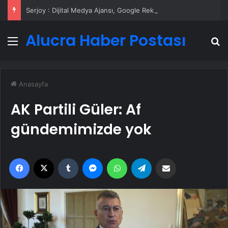
Serjoy : Dijital Medya Ajansı, Google Reklam Ajansı, SEO Ajansı ve Web Tasarım Ajansı
Alucra Haber Postası
Menü
A
Anasayfa
AK Partili Güler: Af
gündemimizde yok
Facebook
X
Tumblr
Messenger
WhatsApp
Telegram
Email'den paylaş