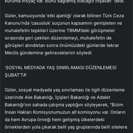
kuruma ihtiyaç var. Bunu sağlamış olacağız inşallah” dedi.
Güler, kamuoyunda ‘etki ajanlığı’ olarak bilinen Türk Ceza
Kanunu’nda ‘casusluk’ suçunun kapsamını genişleten ve
muhalefetin tepkileri üzerine TBMM’deki görüşmeler
sırasında geri çekilen düzenlemeyi, muhalefetin de
görüşleri alındıktan sonra önümüzdeki günlerde tekrar
Meclis gündemine getireceklerini söyledi.
‘SOSYAL MEDYADA YAŞ SINIRLAMASI DÜZENLEMESİ
ŞUBAT’TA’
Güler, sosyal medyada yaş sınırlaması ile ilgili düzenleme
üzerinde Aile Bakanlığı, İçişleri Bakanlığı ve Adalet
Bakanlığı’nın sahada çalışma yaptığını söyleyerek, “Bizim
İnsan Hakları Komisyonumuzun alt komisyonu var. Onların
da hem Avrupa örneği hem gelişmiş ülkelerdeki
örneklerden yola çıkarak belli yaş gruplarında belli sitelere