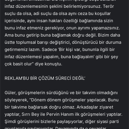
infaz düzenlemesinin şeklini belirlemiyorsunuz. Terör
suçlu da olsa, adi suçlu da olsa aynı ceza bu koşullar
içerisinde, aynı insan hakları özelliği bağlamında sizin
bunu infaz etmeniz gerekiyor, onun ayrımı yapamazsınız.
Ama bunu getirip buna bağlamak doğru değil. Bizim daha
üstte toplumsal barışı değiştirici, dönüştürücü bir duruma
getirmemiz lazım. Sadece ‘Bir kişi var, bununla ilgili bir
infaz düzenlemesi yapalım, buna bağlayalım’ gibi bir şey
çok basit olur” diye konuştu.
REKLAM
‘BU BİR ÇÖZÜM SÜRECİ DEĞİL’
Güler, görüşmelerin sürdüğünü ve bir takvim olmadığını
söyleyerek, “Dönem dönem görüşmeler yapılacak. Bunu
bir takvime bağlarsak doğru olmaz. Arkadaşlar ziyaret
yaptılar, Sırrı Bey ile Pervin Hanım ilk görüşmeleri yaptılar.
Şimdi görüşlerini bizlerle paylaşıyorlar, diğer siyasi parti
gruplarıyla paylaşıyorlar. Devamında da o cevaplar,