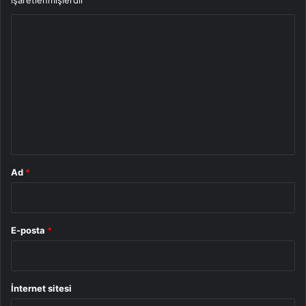
işaretlenmişlerdir
Y
o
r
u
m
*
Ad
*
E-posta
*
İnternet sitesi